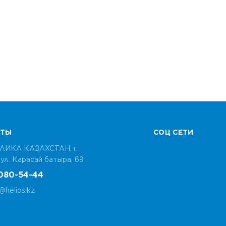
КТЫ
СОЦ СЕТИ
ЛИКА КАЗАХСТАН, г.
​ул. Карасай батыра, 69
080-54-44
helios.kz